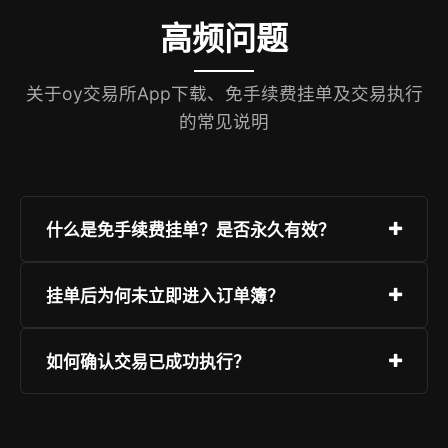
高频问题
关于oy交易所App下载、免手续费挂单及交易执行
的常见说明
什么是免手续费挂单？是否永久有效？
免手续费挂单指提交限价单时不收取任何上架费用
挂单后为何未立即进入订单簿？
（maker fee），仅对吃单方（taker）收取基础费
率。该政策为长期运营策略，无截止期限；具体费
所有挂单经风控系统毫秒级校验（包括价格合理
如何确认交易已成功执行？
率标准以App内「费用说明」为准。
性、余额充足性、地址白名单等），通过后即时广
播至全球节点并写入订单簿。若延迟超过100ms，
App首页「成交记录」实时显示每笔成交详情（含
请检查网络状态或联系客服核查账户状态。