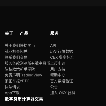
时间、价格、数量、手续费）；同时支持
WebSocket监听「execution」事件，开发用户可
通过API获取原子级执行确认。
关于
产品
服务
关于我们
快捷买币
API
就业机会
闪兑
历史行情数据
联系我们
交易
CEX 费率标准
服务条款
浏览所有数字货币
上币申请
隐私政策
新手学院
用户支持
免责声明
TradingView
帮助中心
廉正举报
xBTC
官方渠道验证
执法请求
公告
App下载
加入 OKX 社群
数字货币计算器
交易